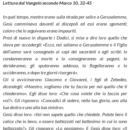
Lettura dal Vangelo secondo Marco 10, 32-45
In quel tempo, mentre erano sulla strada per salire a Gerusalemme,
Gesù camminava davanti ai discepoli ed essi erano sgomenti;
coloro che lo seguivano erano impauriti.
Presi di nuovo in disparte i Dodici, si mise a dire loro quello che
stava per accadergli: «Ecco, noi saliamo a Gerusalemme e il Figlio
dell’uomo sarà consegnato ai capi dei sacerdoti e agli scribi; lo
condanneranno a morte e lo consegneranno ai pagani, lo
derideranno, gli sputeranno addosso, lo flagelleranno e lo
uccideranno, e dopo tre giorni risorgerà».
Gli si avvicinarono Giacomo e Giovanni, i figli di Zebedèo,
dicendogli: «Maestro, vogliamo che tu faccia per noi quello che ti
chiederemo». Egli disse loro: «Che cosa volete che io faccia per
voi?». Gli risposero: «Concedici di sedere, nella tua gloria, uno alla
tua destra e uno alla tua sinistra».
Gesù disse loro: «Voi non sapete quello che chiedete. Potete bere il
calice che io bevo, o essere battezzati nel battesimo in cui io sono
battezzato?». Gli risposero: «Lo possiamo». E Gesù disse loro: «Il