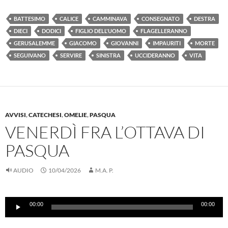
BATTESIMO
CALICE
CAMMINAVA
CONSEGNATO
DESTRA
DIECI
DODICI
FIGLIO DELL'UOMO
FLAGELLERANNO
GERUSALEMME
GIACOMO
GIOVANNI
IMPAURITI
MORTE
SEGUIVANO
SERVIRE
SINISTRA
UCCIDERANNO
VITA
AVVISI
,
CATECHESI
,
OMELIE
,
PASQUA
VENERDÌ FRA L’OTTAVA DI
PASQUA
AUDIO
10/04/2026
M.A. P.
Audio
00:00
00:00
Player