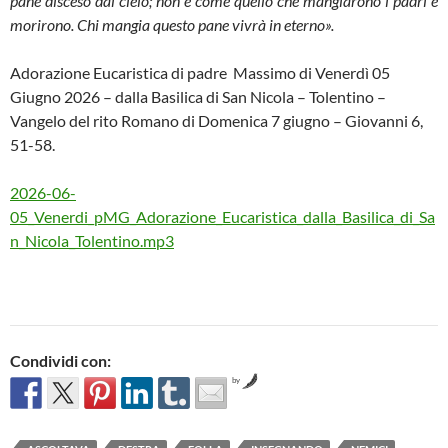
pane disceso dal cielo; non è come quello che mangiarono i padri e
morirono. Chi mangia questo pane vivrà in eterno».
Adorazione Eucaristica di padre Massimo di Venerdì 05
Giugno 2026 – dalla Basilica di San Nicola – Tolentino –
Vangelo del rito Romano di Domenica 7 giugno – Giovanni 6,
51-58.
2026-06-
05_Venerdi_pMG_Adorazione_Eucaristica_dalla_Basilica_di_Sa
n_Nicola_Tolentino.mp3
Condividi con:
by