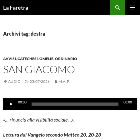
Vai
Cerca
La Faretra
al
MENU
contenuto
PRINCI
Archivi tag: destra
AVVISI
,
CATECHESI
,
OMELIE
,
ORDINARIO
SAN GIACOMO
AUDIO
25/07/2026
M.A. P.
Audio
00:00
00:00
Player
«… rinuncia alla visibilità sociale …».
Lettura dal Vangelo secondo Matteo 20, 20-28