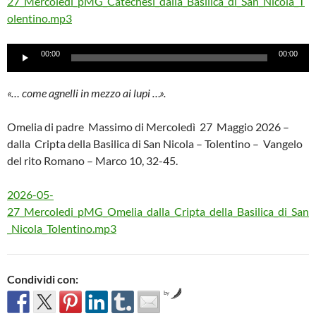
27_Mercoledi_pMG_Catechesi_dalla_Basilica_di_San_Nicola_T
olentino.mp3
Audio
00:00
00:00
Player
«… come agnelli in mezzo ai lupi …».
Omelia di padre Massimo di Mercoledì 27 Maggio 2026 –
dalla Cripta della Basilica di San Nicola – Tolentino – Vangelo
del rito Romano – Marco 10, 32-45.
2026-05-
27_Mercoledi_pMG_Omelia_dalla_Cripta_della_Basilica_di_San
_Nicola_Tolentino.mp3
Condividi con:
by