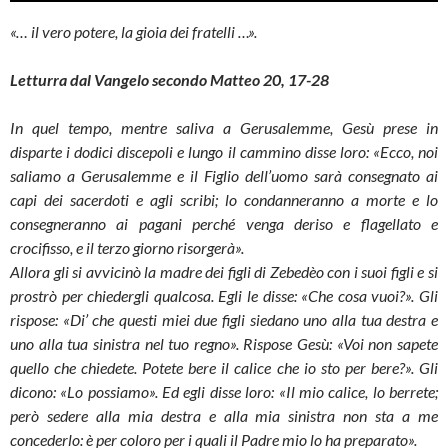
«… il vero potere, la gioia dei fratelli …».
Letturra dal Vangelo secondo Matteo 20, 17-28
In quel tempo, mentre saliva a Gerusalemme, Gesù prese in
disparte i dodici discepoli e lungo il cammino disse loro: «Ecco, noi
saliamo a Gerusalemme e il Figlio dell’uomo sarà consegnato ai
capi dei sacerdoti e agli scribi; lo condanneranno a morte e lo
consegneranno ai pagani perché venga deriso e flagellato e
crocifisso, e il terzo giorno risorgerà».
Allora gli si avvicinò la madre dei figli di Zebedèo con i suoi figli e si
prostrò per chiedergli qualcosa. Egli le disse: «Che cosa vuoi?». Gli
rispose: «Di’ che questi miei due figli siedano uno alla tua destra e
uno alla tua sinistra nel tuo regno». Rispose Gesù: «Voi non sapete
quello che chiedete. Potete bere il calice che io sto per bere?». Gli
dicono: «Lo possiamo». Ed egli disse loro: «Il mio calice, lo berrete;
però sedere alla mia destra e alla mia sinistra non sta a me
concederlo: è per coloro per i quali il Padre mio lo ha preparato».