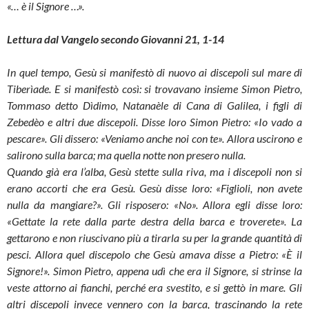
«… è il Signore …».
Lettura dal Vangelo secondo Giovanni 21, 1-14
In quel tempo, Gesù si manifestò di nuovo ai discepoli sul mare di
Tiberìade. E si manifestò così: si trovavano insieme Simon Pietro,
Tommaso detto Dìdimo, Natanaèle di Cana di Galilea, i figli di
Zebedèo e altri due discepoli. Disse loro Simon Pietro: «Io vado a
pescare». Gli dissero: «Veniamo anche noi con te». Allora uscirono e
salirono sulla barca; ma quella notte non presero nulla.
Quando già era l’alba, Gesù stette sulla riva, ma i discepoli non si
erano accorti che era Gesù. Gesù disse loro: «Figlioli, non avete
nulla da mangiare?». Gli risposero: «No». Allora egli disse loro:
«Gettate la rete dalla parte destra della barca e troverete». La
gettarono e non riuscivano più a tirarla su per la grande quantità di
pesci. Allora quel discepolo che Gesù amava disse a Pietro: «È il
Signore!». Simon Pietro, appena udì che era il Signore, si strinse la
veste attorno ai fianchi, perché era svestito, e si gettò in mare. Gli
altri discepoli invece vennero con la barca, trascinando la rete