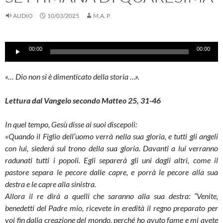
AUDIO
10/03/2025
M.A. P.
Audio
00:00
00:00
Player
«… Dio non si è dimenticato della storia …».
Lettura dal Vangelo secondo Matteo 25, 31-46
In quel tempo, Gesù disse ai suoi discepoli:
«Quando il Figlio dell’uomo verrà nella sua gloria, e tutti gli angeli
con lui, siederà sul trono della sua gloria. Davanti a lui verranno
radunati tutti i popoli. Egli separerà gli uni dagli altri, come il
pastore separa le pecore dalle capre, e porrà le pecore alla sua
destra e le capre alla sinistra.
Allora il re dirà a quelli che saranno alla sua destra: “Venite,
benedetti del Padre mio, ricevete in eredità il regno preparato per
voi fin dalla creazione del mondo, perché ho avuto fame e mi avete