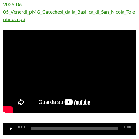
2026-06-
05_Venerdi_pMG_Catechesi_dalla_Basilica_di_San_Nicola_Tole
ntino.mp3
Audio
00:00
00:00
Player