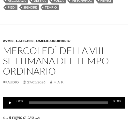
ASCOLTAVA
DESTRA
FOLLA
INSEGNANDO
NEMICI
PIEDI
SIGNORE
TEMPIO
AVVISI
,
CATECHESI
,
OMELIE
,
ORDINARIO
MERCOLEDÌ DELLA VIII
SETTIMANA DEL TEMPO
ORDINARIO
AUDIO
27/05/2026
M.A. P.
Audio
00:00
00:00
Player
«… il regno di Dio …».