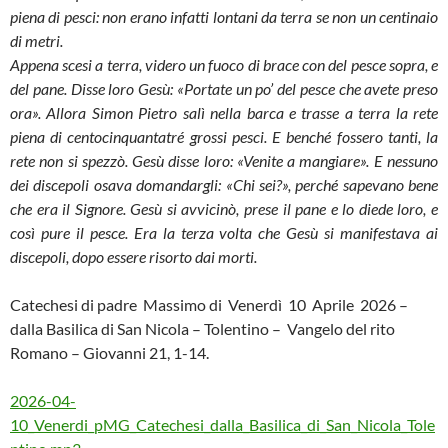
piena di pesci: non erano infatti lontani da terra se non un centinaio
di metri.
Appena scesi a terra, videro un fuoco di brace con del pesce sopra, e
del pane. Disse loro Gesù: «Portate un po’ del pesce che avete preso
ora». Allora Simon Pietro salì nella barca e trasse a terra la rete
piena di centocinquantatré grossi pesci. E benché fossero tanti, la
rete non si spezzò. Gesù disse loro: «Venite a mangiare». E nessuno
dei discepoli osava domandargli: «Chi sei?», perché sapevano bene
che era il Signore. Gesù si avvicinò, prese il pane e lo diede loro, e
così pure il pesce. Era la terza volta che Gesù si manifestava ai
discepoli, dopo essere risorto dai morti.
Catechesi di padre Massimo di Venerdì 10 Aprile 2026 –
dalla Basilica di San Nicola – Tolentino – Vangelo del rito
Romano – Giovanni 21, 1-14.
2026-04-
10_Venerdi_pMG_Catechesi_dalla_Basilica_di_San_Nicola_Tole