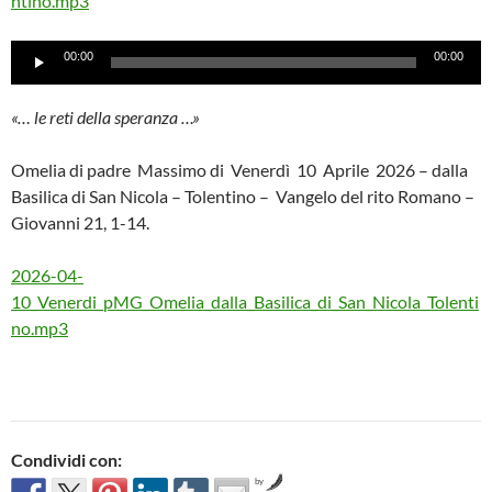
ntino.mp3
Audio
00:00
00:00
Player
«… le reti della speranza …»
Omelia di padre Massimo di Venerdì 10 Aprile 2026 – dalla
Basilica di San Nicola – Tolentino – Vangelo del rito Romano –
Giovanni 21, 1-14.
2026-04-
10_Venerdi_pMG_Omelia_dalla_Basilica_di_San_Nicola_Tolenti
no.mp3
Condividi con:
by