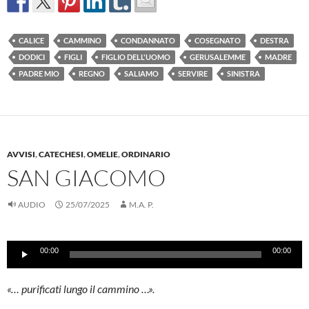
CALICE
CAMMINO
CONDANNATO
COSEGNATO
DESTRA
DODICI
FIGLI
FIGLIO DELL'UOMO
GERUSALEMME
MADRE
PADRE MIO
REGNO
SALIAMO
SERVIRE
SINISTRA
AVVISI
,
CATECHESI
,
OMELIE
,
ORDINARIO
SAN GIACOMO
AUDIO
25/07/2025
M.A. P.
Audio
00:00
00:00
Player
«… purificati lungo il cammino …».