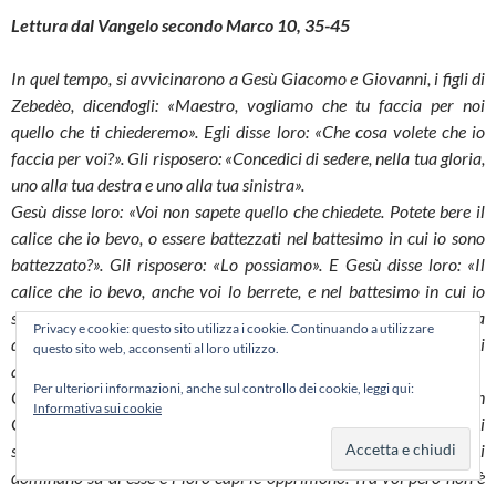
Lettura dal Vangelo secondo Marco 10, 35-45
In quel tempo, si avvicinarono a Gesù Giacomo e Giovanni, i figli di
Zebedèo, dicendogli: «Maestro, vogliamo che tu faccia per noi
quello che ti chiederemo». Egli disse loro: «Che cosa volete che io
faccia per voi?». Gli risposero: «Concedici di sedere, nella tua gloria,
uno alla tua destra e uno alla tua sinistra».
Gesù disse loro: «Voi non sapete quello che chiedete. Potete bere il
calice che io bevo, o essere battezzati nel battesimo in cui io sono
battezzato?». Gli risposero: «Lo possiamo». E Gesù disse loro: «Il
calice che io bevo, anche voi lo berrete, e nel battesimo in cui io
sono battezzato anche voi sarete battezzati. Ma sedere alla mia
Privacy e cookie: questo sito utilizza i cookie. Continuando a utilizzare
destra o alla mia sinistra non sta a me concederlo; è per coloro per i
questo sito web, acconsenti al loro utilizzo.
quali è stato preparato».
Per ulteriori informazioni, anche sul controllo dei cookie, leggi qui:
Gli altri dieci, avendo sentito, cominciarono a indignarsi con
Informativa sui cookie
Giacomo e Giovanni. Allora Gesù li chiamò a sé e disse loro: «Voi
sapete che coloro i quali sono considerati i governanti delle nazioni
dominano su di esse e i loro capi le opprimono. Tra voi però non è