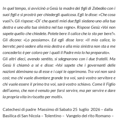
In quel tempo, si avvicinò a Gesù la madre dei figli di Zebedèo con i
suoi figli e si prostrò per chiedergli qualcosa. Egli le disse: «Che cosa
vuoi?». Gli rispose: «Di’ che questi miei due figli siedano uno alla tua
destra e uno alla tua sinistra nel tuo regno». Rispose Gesù: «Voi non
sapete quello che chiedete. Potete bere il calice che io sto per bere?».
Gli dicono: «Lo possiamo». Ed egli disse loro: «Il mio calice, lo
berrete; però sedere alla mia destra e alla mia sinistra non sta a me
concederlo: è per coloro per i quali il Padre mio lo ha preparato».
Gli altri dieci, avendo sentito, si sdegnarono con i due fratelli. Ma
Gesù li chiamò a sé e disse: «Voi sapete che i governanti delle
nazioni dóminano su di esse e i capi le opprimono. Tra voi non sarà
così; ma chi vuole diventare grande tra voi, sarà vostro servitore e
chi vuole essere il primo tra voi, sarà vostro schiavo. Come il Figlio
dell’uomo, che non è venuto per farsi servire, ma per servire e dare
la propria vita in riscatto per molti».
Catechesi di padre Massimo di Sabato 25 luglio 2026 – dalla
Basilica di San Nicola – Tolentino – Vangelo del rito Romano –