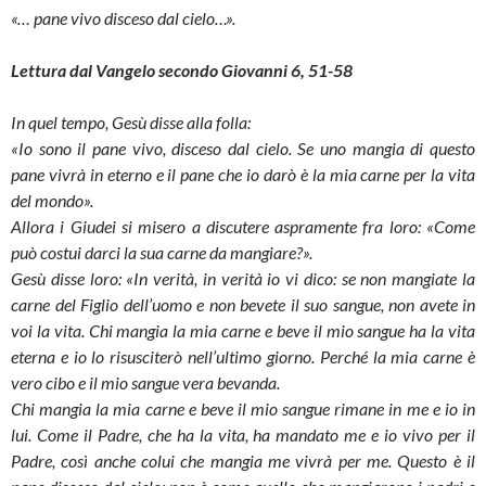
«… pane vivo disceso dal cielo…».
Lettura dal Vangelo secondo Giovanni 6, 51-58
In quel tempo, Gesù disse alla folla:
«Io sono il pane vivo, disceso dal cielo. Se uno mangia di questo
pane vivrà in eterno e il pane che io darò è la mia carne per la vita
del mondo».
Allora i Giudei si misero a discutere aspramente fra loro: «Come
può costui darci la sua carne da mangiare?».
Gesù disse loro: «In verità, in verità io vi dico: se non mangiate la
carne del Figlio dell’uomo e non bevete il suo sangue, non avete in
voi la vita. Chi mangia la mia carne e beve il mio sangue ha la vita
eterna e io lo risusciterò nell’ultimo giorno. Perché la mia carne è
vero cibo e il mio sangue vera bevanda.
Chi mangia la mia carne e beve il mio sangue rimane in me e io in
lui. Come il Padre, che ha la vita, ha mandato me e io vivo per il
Padre, così anche colui che mangia me vivrà per me. Questo è il