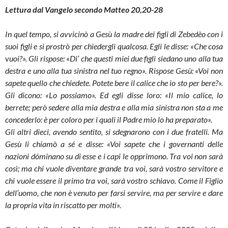
Lettura dal Vangelo secondo Matteo 20,20-28
In quel tempo, si avvicinò a Gesù la madre dei figli di Zebedèo con i
suoi figli e si prostrò per chiedergli qualcosa. Egli le disse: «Che cosa
vuoi?». Gli rispose: «Di’ che questi miei due figli siedano uno alla tua
destra e uno alla tua sinistra nel tuo regno». Rispose Gesù: «Voi non
sapete quello che chiedete. Potete bere il calice che io sto per bere?».
Gli dicono: «Lo possiamo». Ed egli disse loro: «Il mio calice, lo
berrete; però sedere alla mia destra e alla mia sinistra non sta a me
concederlo: è per coloro per i quali il Padre mio lo ha preparato».
Gli altri dieci, avendo sentito, si sdegnarono con i due fratelli. Ma
Gesù li chiamò a sé e disse: «Voi sapete che i governanti delle
nazioni dóminano su di esse e i capi le opprimono. Tra voi non sarà
così; ma chi vuole diventare grande tra voi, sarà vostro servitore e
chi vuole essere il primo tra voi, sarà vostro schiavo. Come il Figlio
dell’uomo, che non è venuto per farsi servire, ma per servire e dare
la propria vita in riscatto per molti».