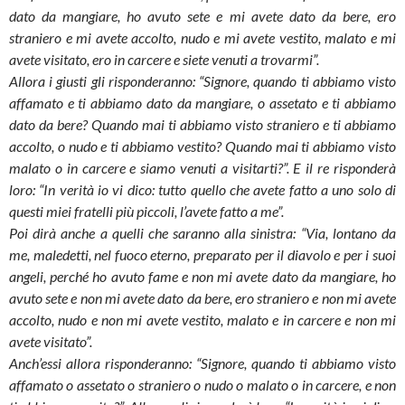
dato da mangiare, ho avuto sete e mi avete dato da bere, ero
straniero e mi avete accolto, nudo e mi avete vestito, malato e mi
avete visitato, ero in carcere e siete venuti a trovarmi”.
Allora i giusti gli risponderanno: “Signore, quando ti abbiamo visto
affamato e ti abbiamo dato da mangiare, o assetato e ti abbiamo
dato da bere? Quando mai ti abbiamo visto straniero e ti abbiamo
accolto, o nudo e ti abbiamo vestito? Quando mai ti abbiamo visto
malato o in carcere e siamo venuti a visitarti?”. E il re risponderà
loro: “In verità io vi dico: tutto quello che avete fatto a uno solo di
questi miei fratelli più piccoli, l’avete fatto a me”.
Poi dirà anche a quelli che saranno alla sinistra: “Via, lontano da
me, maledetti, nel fuoco eterno, preparato per il diavolo e per i suoi
angeli, perché ho avuto fame e non mi avete dato da mangiare, ho
avuto sete e non mi avete dato da bere, ero straniero e non mi avete
accolto, nudo e non mi avete vestito, malato e in carcere e non mi
avete visitato”.
Anch’essi allora risponderanno: “Signore, quando ti abbiamo visto
affamato o assetato o straniero o nudo o malato o in carcere, e non