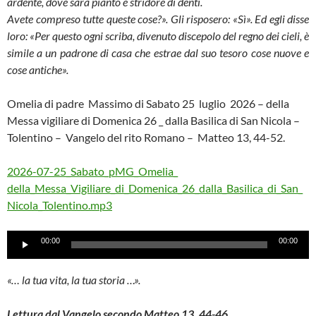
ardente, dove sarà pianto e stridore di denti.
Avete compreso tutte queste cose?». Gli risposero: «Sì». Ed egli disse
loro: «Per questo ogni scriba, divenuto discepolo del regno dei cieli, è
simile a un padrone di casa che estrae dal suo tesoro cose nuove e
cose antiche».
Omelia di padre Massimo di Sabato 25 luglio 2026 – della
Messa vigiliare di Domenica 26 _ dalla Basilica di San Nicola –
Tolentino – Vangelo del rito Romano – Matteo 13, 44-52.
2026-07-25_Sabato_pMG_Omelia_
della_Messa_Vigiliare_di_Domenica_26_dalla_Basilica_di_San_
Nicola_Tolentino.mp3
Audio
00:00
00:00
Player
«… la tua vita, la tua storia …».
Lettura dal Vangelo secondo Matteo 13, 44-46