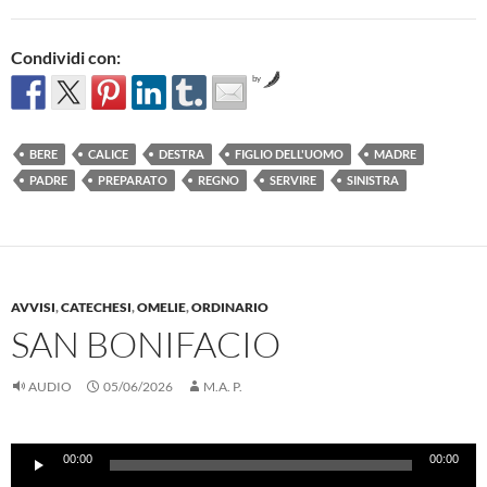
Condividi con:
by
BERE
CALICE
DESTRA
FIGLIO DELL'UOMO
MADRE
PADRE
PREPARATO
REGNO
SERVIRE
SINISTRA
AVVISI
,
CATECHESI
,
OMELIE
,
ORDINARIO
SAN BONIFACIO
AUDIO
05/06/2026
M.A. P.
Audio
00:00
00:00
Player