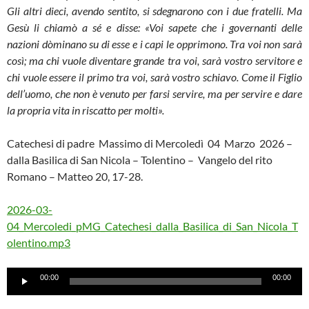
Gli altri dieci, avendo sentito, si sdegnarono con i due fratelli. Ma
Gesù li chiamò a sé e disse: «Voi sapete che i governanti delle
nazioni dòminano su di esse e i capi le opprimono. Tra voi non sarà
così; ma chi vuole diventare grande tra voi, sarà vostro servitore e
chi vuole essere il primo tra voi, sarà vostro schiavo. Come il Figlio
dell’uomo, che non è venuto per farsi servire, ma per servire e dare
la propria vita in riscatto per molti».
Catechesi di padre Massimo di Mercoledì 04 Marzo 2026 –
dalla Basilica di San Nicola – Tolentino – Vangelo del rito
Romano – Matteo 20, 17-28.
2026-03-
04_Mercoledi_pMG_Catechesi_dalla_Basilica_di_San_Nicola_T
olentino.mp3
Audio
00:00
00:00
Player