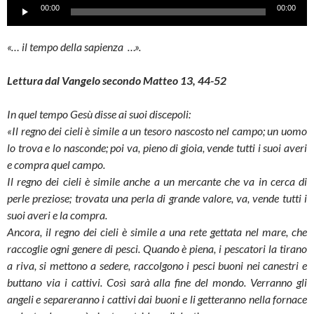
Audio
00:00
00:00
Player
«… il tempo della sapienza …».
Lettura dal Vangelo secondo Matteo 13, 44-52
In quel tempo Gesù disse ai suoi discepoli:
«Il regno dei cieli è simile a un tesoro nascosto nel campo; un uomo
lo trova e lo nasconde; poi va, pieno di gioia, vende tutti i suoi averi
e compra quel campo.
Il regno dei cieli è simile anche a un mercante che va in cerca di
perle preziose; trovata una perla di grande valore, va, vende tutti i
suoi averi e la compra.
Ancora, il regno dei cieli è simile a una rete gettata nel mare, che
raccoglie ogni genere di pesci. Quando è piena, i pescatori la tirano
a riva, si mettono a sedere, raccolgono i pesci buoni nei canestri e
buttano via i cattivi. Così sarà alla fine del mondo. Verranno gli
angeli e separeranno i cattivi dai buoni e li getteranno nella fornace