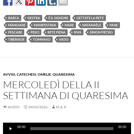
BARCA
DESTRA
È IL SIGNORE
GETTATE LA RETE
MANGIARE
MANIFESTAVA
MARE
NATANAÈLE
PANE
PESCARE
PESCI
RETE PIENA
RIVA
SIMON PIETRO
TIBERIADE
TOMMASO
VADO
AVVISI
,
CATECHESI
,
OMELIE
,
QUARESIMA
MERCOLEDÌ DELLA II
SETTIMANA DI QUARESIMA
AUDIO
04/03/2026
M.A. P.
Audio
00:00
00:00
Player