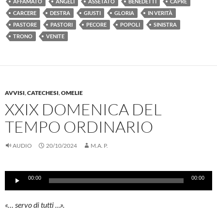
AFFAMATO
ANGELI
ASSETATO
BENEDETTI
CAPRE
CARCERE
DESTRA
GIUSTI
GLORIA
IN VERITÀ
PASTORE
PASTORI
PECORE
POPOLI
SINISTRA
TRONO
VENITE
AVVISI
,
CATECHESI
,
OMELIE
XXIX DOMENICA DEL
TEMPO ORDINARIO
AUDIO
20/10/2024
M.A. P.
Audio
00:00
00:00
Player
«… servo di tutti …».