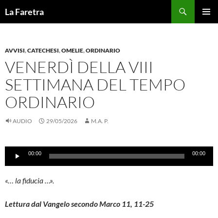
Vai
Cerca
La Faretra
al
MENU
contenuto
PRINCI
AVVISI
,
CATECHESI
,
OMELIE
,
ORDINARIO
VENERDÌ DELLA VIII
SETTIMANA DEL TEMPO
ORDINARIO
AUDIO
29/05/2026
M.A. P.
Audio
00:00
00:00
Player
«… la fiducia …».
Lettura dal Vangelo secondo Marco 11, 11-25