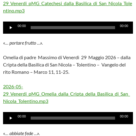
29_Venerdi_pMG_Catechesi_dalla_Basilica_di_San_Nicola_Tole
ntino.mp3
Audio
00:00
00:00
Player
«… portare frutto …».
Omelia di padre Massimo di Venerdì 29 Maggio 2026 – dalla
Cripta della Basilica di San Nicola – Tolentino – Vangelo del
rito Romano – Marco 11, 11-25.
2026-05-
29_Venerdi_pMG_Omelia_dalla_Cripta_della_Basilica_di_San_
Nicola_Tolentino.mp3
Audio
00:00
00:00
Player
«… abbiate fede …».