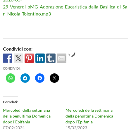
29_Venerdi_pMG_Adorazione_Eucaristica_dalla_Basilica_di_Sa
n_Nicola_Tolentino.mp3
Condividi con:
by
CONDIVIDI:
Correlati
Mercoledì della settimana
Mercoledì della settimana
della penultima Domenica
della penultima Domenica
dopo l’Epifania
dopo l’Epifania
07/02/2024
15/02/2023