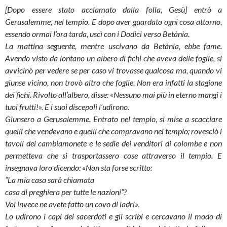
[Dopo essere stato acclamato dalla folla, Gesù] entrò a
Gerusalemme, nel tempio. E dopo aver guardato ogni cosa attorno,
essendo ormai l’ora tarda, uscì con i Dodici verso Betània.
La mattina seguente, mentre uscivano da Betània, ebbe fame.
Avendo visto da lontano un albero di fichi che aveva delle foglie, si
avvicinò per vedere se per caso vi trovasse qualcosa ma, quando vi
giunse vicino, non trovò altro che foglie. Non era infatti la stagione
dei fichi. Rivolto all’albero, disse: «Nessuno mai più in eterno mangi i
tuoi frutti!». E i suoi discepoli l’udirono.
Giunsero a Gerusalemme. Entrato nel tempio, si mise a scacciare
quelli che vendevano e quelli che compravano nel tempio; rovesciò i
tavoli dei cambiamonete e le sedie dei venditori di colombe e non
permetteva che si trasportassero cose attraverso il tempio. E
insegnava loro dicendo: «Non sta forse scritto:
“La mia casa sarà chiamata
casa di preghiera per tutte le nazioni”?
Voi invece ne avete fatto un covo di ladri».
Lo udirono i capi dei sacerdoti e gli scribi e cercavano il modo di