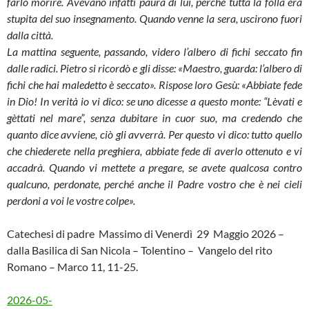
farlo morire. Avevano infatti paura di lui, perché tutta la folla era
stupita del suo insegnamento. Quando venne la sera, uscirono fuori
dalla città.
La mattina seguente, passando, videro l’albero di fichi seccato fin
dalle radici. Pietro si ricordò e gli disse: «Maestro, guarda: l’albero di
fichi che hai maledetto è seccato». Rispose loro Gesù: «Abbiate fede
in Dio! In verità io vi dico: se uno dicesse a questo monte: “Lèvati e
gèttati nel mare”, senza dubitare in cuor suo, ma credendo che
quanto dice avviene, ciò gli avverrà. Per questo vi dico: tutto quello
che chiederete nella preghiera, abbiate fede di averlo ottenuto e vi
accadrà. Quando vi mettete a pregare, se avete qualcosa contro
qualcuno, perdonate, perché anche il Padre vostro che è nei cieli
perdoni a voi le vostre colpe».
Catechesi di padre Massimo di Venerdì 29 Maggio 2026 –
dalla Basilica di San Nicola – Tolentino – Vangelo del rito
Romano – Marco 11, 11-25.
2026-05-