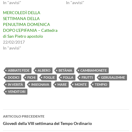
In "avvisi"
In "avvisi"
MERCOLEDÌ DELLA
SETTIMANA DELLA
PENULTIMA DOMENICA
DOPO L’EPIFANIA – Cattedra
di San Pietro apostolo
22/02/2017
In "avvisi"
ABBIATE FEDE
ALBERO
BETÀNIA
CAMBIAMONETE
DODICI
FICHI
FOGLIE
FOLLA
FRUTTI
GERUSALEMME
IN VERITÀ
INSEGNAVA
MARE
MONTE
TEMPIO
VENDITORI
Navigazione
ARTICOLO PRECEDENTE
articolo
Giovedì della VIII settimana del Tempo Ordinario